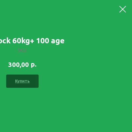
ock 60kg+ 100 age
SKU:
р.
300,00
Купить