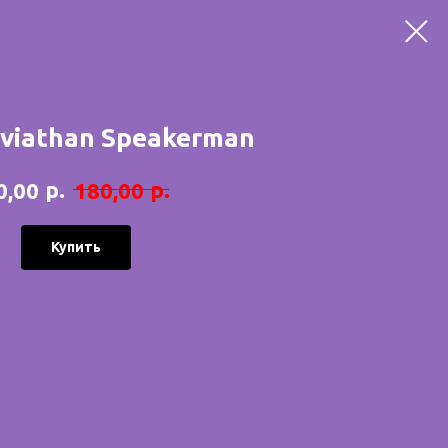
eviathan Speakerman
р.
р.
0,00
180,00
Купить