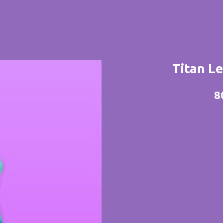
Titan L
8