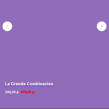
La Grande Combinasion
Fu
300,00
р.
479,00
р.
24