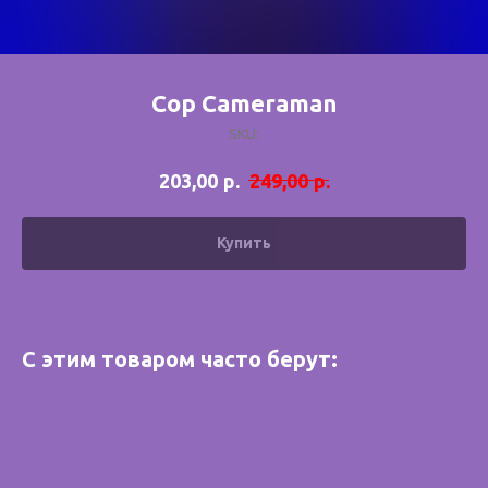
Cop Cameraman
SKU:
р.
р.
203,00
249,00
Купить
С этим товаром часто берут: