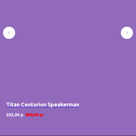
Titan Centurion Speakerman
T
203,00
р.
800,00
р.
98