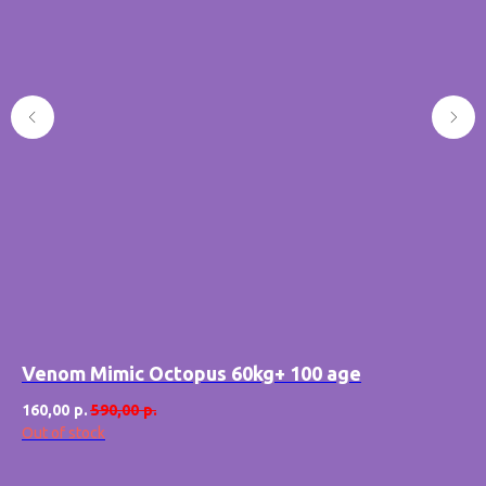
Venom Mimic Octopus 60kg+ 100 age
Sw
160,00
р.
590,00
р.
26
Out of stock