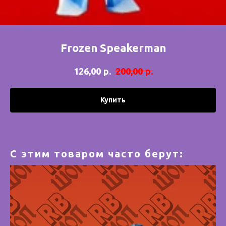
Frozen Speakerman
р.
р.
126,00
200,00
Купить
С этим товаром часто берут: