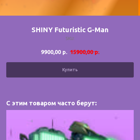
SHINY Futuristic G-Man
SKU:
р.
р.
9900,00
15900,00
Купить
С этим товаром часто берут: