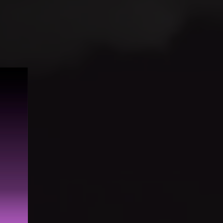
блокса
|