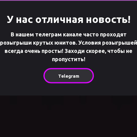
0
00
00
У нас отличная новость!
И
ЧАСЫ
МИНУТЫ
СЕ
В нашем телеграм канале часто проходят
розыгрыши крутых юнитов. Условия розыгрыше
всегда очень просты! Заходи скорее, чтобы не
пропустить!
Режимы
Telegram