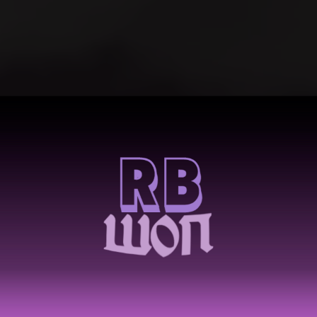
 магазин по режимам ро
Купить юнитов ттд
ДО КОНЦА СКИДОК: